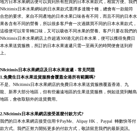
地方日本水果網店便可以買到所有想買的日本水果款式，相當方便。我們
N8citimix日本水果網站的日水果款式選擇多達幾十種，總會有一款能符
合您的要求。來自不同產地的日本水果口味各有不同，而且不同的日本水
果各含有不同的營養，所以很多客戶會一次過購買不同的日本水果款式，
這樣便可以常常轉口味，又可以吸收不同水果的營養。客戶只要在我們的
N8citimix日本水果網店上作超過
300
港元的日本水果，便可以獲得免費日
本水果送貨服務，所訂的日本水果速遞只需一至兩天的時間便會送到府
上。
N8citimix日本水果網店及日本水果速遞
-
常見問題
1.
免費生日本水果送貨服務會覆蓋全港所有範圍嗎
?
不是。N8citimix日本水果網店的免費日本水果送貨服務覆蓋香港、九
龍、新界大部分地區，但有些遍遠地區的生果送貨服務，例如送貨到離島
地區，會收取額外的送貨費用。
2.
N8citimix日本水果網店接受甚麼付款方式
?
我們的日本水果網店接受信用卡PayMe、
Alipay HK
、
Paypal
轉數快等付
款方式。我們正努力開拓更多的付款方式，敬請留意我們的最新資訊。