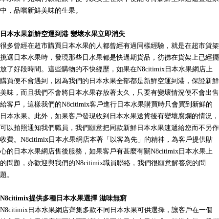
中，品嚐新鮮美味的生果。
日本水果新鮮空運到港
變壞水果立即消失
很多曾經在超市購買日本水果的人都曾經有過同樣經驗，就是在超市貨架
挑選日本水果時，發現那些日水果都是快過期貨品，彷彿在貨架上已經擺
放了好段時間。這些購物的不快經歷，如果在N8citimix日本水果網店上
購買便不會遇到，因為我們的日本水果全部都是新鮮空運到港，保證新鮮
美味，而且我們不會將日本水果存放著太久，只要有變壞情況便不會出售
給客戶，這樣我們的N8citimix客戶進行日本水果購買時只會買到新鮮的
日本水果。此外，如果客戶發現收到日本水果送貨後有變壞腐爛的情況，
可以拍照通知我們職員，我們願意把同款新鮮日本水果速遞給您而不另作
收費。N8citimix日本水果網店本著「以客為先」的精神，為客戶提供貼
心的日本水果網店售後服務，如果客戶有甚麼有關N8citimix日本水果上
的問題，亦歡迎與我們的N8citimix職員聯絡，我們很願意解答您的問
題。
N8citimix提供多種日本水果選擇
滋味無窮
N8citimix日本水果網店齊集多款不同日本水果可供選擇，讓客戶在一個