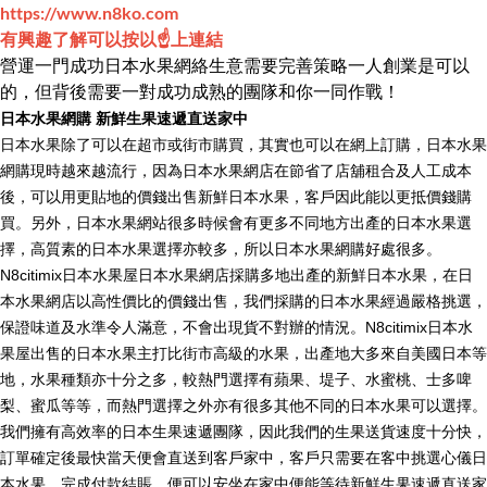
https://www.n8ko.com
有興趣了解可以按以☝️上連結
營運一門成功日本水果網絡生意需要完善策略一人創業是可以
的，但背後需要一對成功成熟的團隊和你一同作戰！
日本水果網購
新鮮生果速遞直送家中
日本水果除了可以在超市或街市購買，其實也可以在網上訂購，日本水果
網購現時越來越流行，因為日本水果網店在節省了店舖租合及人工成本
後，可以用更貼地的價錢出售新鮮日本水果，客戶因此能以更抵價錢購
買。另外，日本水果網站很多時候會有更多不同地方出產的日本水果選
擇，高質素的日本水果選擇亦較多，所以日本水果網購好處很多。
N8citimix日本水果屋日本水果網店採購多地出產的新鮮日本水果，在日
本水果網店以高性價比的價錢出售，我們採購的日本水果經過嚴格挑選，
保證味道及水準令人滿意，不會出現貨不對辦的情況。N8citimix日本水
果屋出售的日本水果主打比街市高級的水果，出產地大多來自美國日本等
地，水果種類亦十分之多，較熱門選擇有蘋果、堤子、水蜜桃、士多啤
梨、蜜瓜等等，而熱門選擇之外亦有很多其他不同的日本水果可以選擇。
我們擁有高效率的日本生果速遞團隊，因此我們的生果送貨速度十分快，
訂單確定後最快當天便會直送到客戶家中，客戶只需要在客中挑選心儀日
本水果，完成付款結賬，便可以安坐在家中便能等待新鮮生果速遞直送家