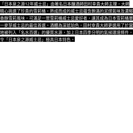
「日本泉之源12年威士忌」由著名日本釀酒師田村幸貴大師主理，大師
精心挑選了珍貴的雪莉桶，熟成而成的威士忌蘊含飽滿的泥煤氣味及濃郁
香醇雪莉風味，可滿足一眾雪莉桶威士忌愛好者，讓其成為日本雪莉桶單
一麥芽威士忌的最佳首選。酒體為深琥珀色，田村幸貴大師更選用了於當
地被列入「名水百選」的優質水源，加上日本四季分明的氣候環境條件，
令「日本泉之源威士忌」極具日本特色。