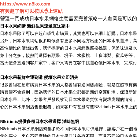
https://www.n8ko.com
有興趣了解可以按以☝️上連結
營運一門成功日本水果網絡生意需要完善策略一人創業是可以的
日本水果網購
新鮮生果速遞直送家中
日本水果除了可以在超市或街市購買，其實也可以在網上訂購，日本水果
另外，日本水果網站很多時候會有更多不同地方出產的日本水果選擇，高質
高性價比的價錢出售，我們採購的日本水果經過嚴格挑選，保證味道及水準
亦十分之多，較熱門選擇有蘋果、堤子、水蜜桃、士多啤梨、蜜瓜等等，
當天便會直送到客戶家中，客戶只需要在客中挑選心儀日本水果，完成付
日本水果新鮮空運到港
變壞水果立即消失
很多曾經在超市購買日本水果的人都曾經有過同樣經驗，就是在超市貨架挑
購買便不會遇到，因為我們的日本水果全部都是新鮮空運到港，保證新鮮美
日本水果。此外，如果客戶發現收到日本水果送貨後有變壞腐爛的情況，可
心的日本水果網店售後服務，如果客戶有甚麼有關N8citimix日本水果上
N8citimix提供多種日本水果選擇
滋味無窮
N8citimix日本水果網店齊集多款不同日本水果可供選擇，讓客戶在一
您的要求。來自不同產地的日本水果口味各有不同，而且不同的日本水果