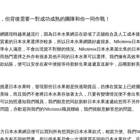
，但背後需要一對成功成熟的團隊和你一同作戰！
網購現時越來越流行，因為日本水果網店在節省了店舖租合及人工成本後
素的日本水果選擇亦較多，所以日本水果網購好處很多。N8citimix
令人滿意，不會出現貨不對辦的情況。N8citimix日本水果屋出售的
而熱門選擇之外亦有很多其他不同的日本水果可以選擇。我們擁有高效率
款結賬，便可以安坐在家中便能等待新鮮生果速遞直送家中，品嚐新鮮美
選日本水果時，發現那些日水果都是快過期貨品，彷彿在貨架上已經擺放了好
味，而且我們不會將日本水果存放著太久，只要有變壞情況便不會出售給客戶
以拍照通知我們職員，我們願意把同款新鮮日本水果速遞給您而不另作收費。
的問題，亦歡迎與我們的N8citimix職員聯絡，我們很願意解答您的問題。
個地方日本水果網店便可以買到所有想買的日本水果款式，相當方便。我們N8
各含有不同的營養，所以很多客戶會一次過購買不同的日本水果款式，這