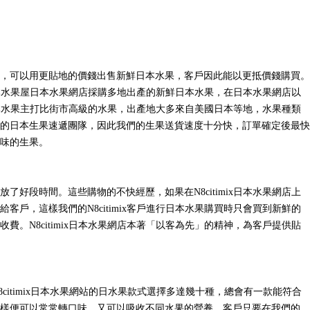
，可以用更貼地的價錢出售新鮮日本水果，客戶因此能以更抵價錢購買。
日本水果屋日本水果網店採購多地出產的新鮮日本水果，在日本水果網店以
日本水果主打比街市高級的水果，出產地大多來自美國日本等地，水果種類
的日本生果速遞團隊，因此我們的生果送貨速度十分快，訂單確定後最快
味的生果。
段時間。這些購物的不快經歷，如果在N8citimix日本水果網店上
，這樣我們的N8citimix客戶進行日本水果購買時只會買到新鮮的
N8citimix日本水果網店本著「以客為先」的精神，為客戶提供貼
citimix日本水果網站的日水果款式選擇多達幾十種，總會有一款能符合
樣便可以常常轉口味，又可以吸收不同水果的營養。客戶只要在我們的